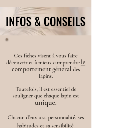
INFOS & CONSEILS
INFOS & CONSEILS
Ces fiches visent à vous faire
le
découvrir et à mieux comprendre
comportement général
des
lapins.
Toutefois, il est essentiel de
souligner que chaque lapin est
unique.
Chacun d'eux a sa personnalité, ses
habitudes et sa sensibilité.